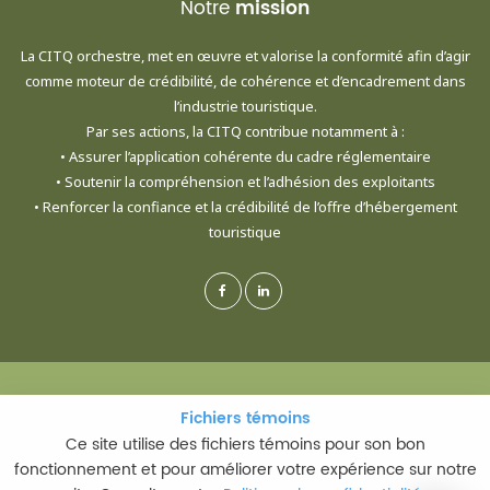
Notre
mission
La CITQ orchestre, met en œuvre et valorise la conformité afin d’agir
comme moteur de crédibilité, de cohérence et d’encadrement dans
l’industrie touristique.
Par ses actions, la CITQ contribue notamment à :
• Assurer l’application cohérente du cadre réglementaire
• Soutenir la compréhension et l’adhésion des exploitants
• Renforcer la confiance et la crédibilité de l’offre d’hébergement
touristique
© CORPORATION DE L'INDUSTRIE TOURISTIQUE DU QUÉBEC - TOUS DROITS
Fichiers témoins
RÉSERVÉS
Ce site utilise des fichiers témoins pour son bon
fonctionnement et pour améliorer votre expérience sur notre